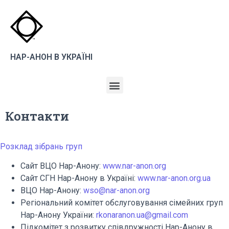
НАР-АНОН В УКРАЇНІ
Контакти
Розклад зібрань груп
Сайт ВЦО Нар-Анону:
www.nar-anon.org
Сайт СГН Нар-Анону в Україні:
www.nar-anon.org.ua
ВЦО Нар-Анону:
wso
@nar-anon.org
Регіональний комітет обслуговування сімейних груп
Нар-Анону України:
rko
naranon.ua@gmail.com
Підкомітет з розвитку співдружності Нар-Анону в