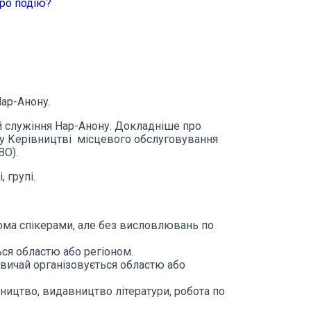
ро подію?
Нар-Анону.
й служіння Нар-Анону. Докладніше про
ож у Керівництві місцевого обслуговування
ВО).
 групі.
кома спікерами, але без висловлювань по
ься областю або регіоном.
азвичай організовується областю або
ництво, видавництво літератури, робота по