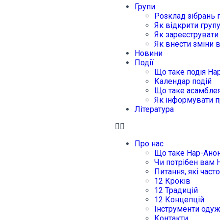
Групи
Розклад зібрань 
Як відкрити груп
Як зареєструвати
Як внести зміни 
Новини
Події
Що таке подія На
Календар подій
Що таке асамблея
Як інформувати п
Література
Про нас
Що таке Нар-Ано
Чи потрібен вам 
Питання, які част
12 Кроків
12 Традицій
12 Концепцій
Інструменти оду
Контакти