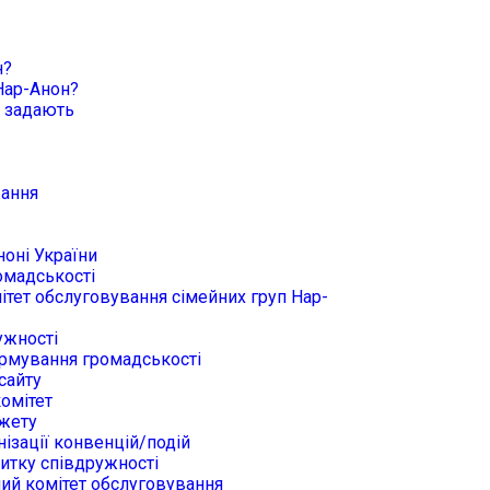
н?
Нар-Анон?
о задають
жання
ноні України
омадськості
ітет обслуговування сімейних груп Нар-
ужності
ормування громадськості
сайту
комітет
джету
нізації конвенцій/подій
витку співдружності
ий комітет обслуговування