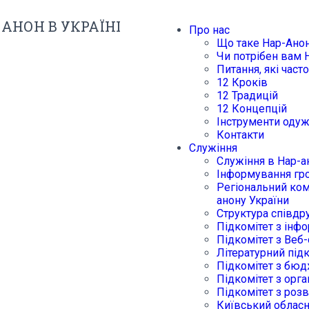
АНОН В УКРАЇНІ
Про нас
Що таке Нар-Ано
Чи потрібен вам 
Питання, які част
12 Кроків
12 Традицій
12 Концепцій
Інструменти оду
Контакти
Служіння
Служіння в Нар-а
Інформування гр
Регіональний ком
анону України
Структура співдр
Підкомітет з інф
Підкомітет з Веб-
Літературний під
Підкомітет з бю
Підкомітет з орга
Підкомітет з роз
Київський обласн