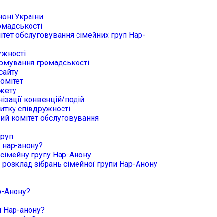
ноні України
омадськості
ітет обслуговування сімейних груп Нар-
ужності
ормування громадськості
сайту
комітет
джету
нізації конвенцій/подій
витку співдружності
ий комітет обслуговування
груп
у нар-анону?
 сімейну групу Нар-Анону
в розклад зібрань сімейної групи Нар-Анону
р-Анону?
 Нар-анону?