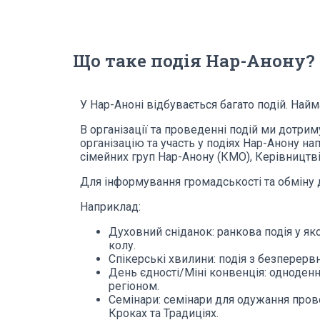
Що таке подія Нар-Анону?
У Нар-Аноні відбувається багато подій. Найм
В організації та проведенні подій ми дотр
організацію та участь у подіях Нар-Анону на
сімейних груп Нар-Анону (КМО), Керівництв
Для інформування громадськості та обміну до
Наприклад:
Духовний сніданок: ранкова подія у як
колу.
Спікерські хвилини: подія з безперерв
День єдності/Міні конвенція: одноденна
регіоном.
Семінари: семінари для одужання прово
Кроках та Традиціях.