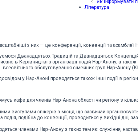
Як інформувати п
Література
асштабніші з них — це конференції, конвенції та асамблеї 
имуємося Дванадцятьох Традицій та Дванадцятьох Концепці
писано в Керівництві з організації подій Нар-Анону, а так
і всесвітнього обслуговування сімейних груп Нар-Анону (К
свідом у Нар-Аноні проводяться також інші події в регіоні,
омусь кафе для членів Нар-Анона області чи регіону з кіль
ними виступами спікерів з місця, що зазвичай організовуєт
 подія, подібна до конвенції, проводиться у вихідні дні, з
дяться членами Нар-Анону з таких тем як: служіння, настав