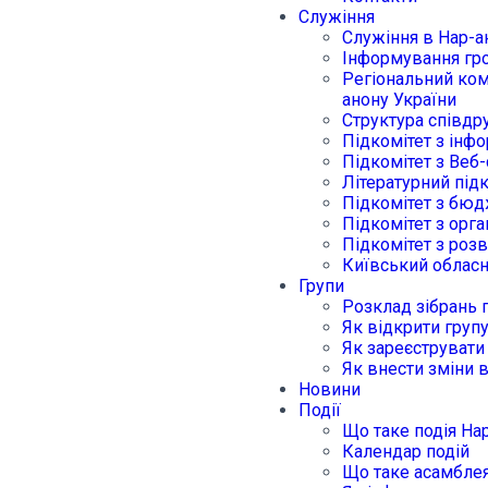
Служіння
Служіння в Нар-а
Інформування гр
Регіональний ком
анону України
Структура співдр
Підкомітет з інф
Підкомітет з Веб-
Літературний під
Підкомітет з бю
Підкомітет з орга
Підкомітет з роз
Київський обласн
Групи
Розклад зібрань 
Як відкрити груп
Як зареєструвати
Як внести зміни 
Новини
Події
Що таке подія На
Календар подій
Що таке асамблея