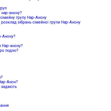
груп
у нар-анону?
 сімейну групу Нар-Анону
в розклад зібрань сімейної групи Нар-Анону
р-Анону?
 Нар-анону?
ро подію?
н?
Нар-Анон?
о задають
жання